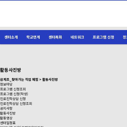
센터소개
학교연계
센터특화
네트워크
프로그램 신청
정
활동사진방
삼계초_찾아가는 직업 체험 > 활동사진방
정보마당
프로그램 신청조회
프로그램 신청(학생)
진로진학상담 신청
진로진학상담 신청조회
공지사항
활동사진방
활동영상
센터일정표