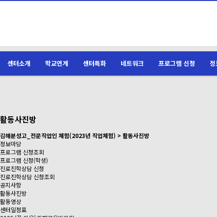
센터소개
학교연계
센터특화
네트워크
프로그램 신청
정
활동사진방
김해분성고_전문직업인 체험(2023년 직업체험) > 활동사진방
정보마당
프로그램 신청조회
프로그램 신청(학생)
진로진학상담 신청
진로진학상담 신청조회
공지사항
활동사진방
활동영상
센터일정표