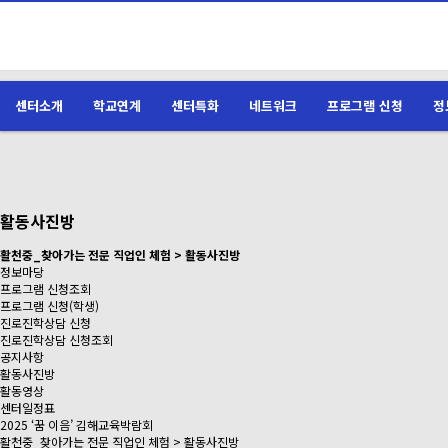
센터소개
학교연계
센터특화
네트워크
프로그램 신청
정
활동사진방
활천중_찾아가는 전문 직업인 체험 > 활동사진방
정보마당
프로그램 신청조회
프로그램 신청(학생)
진로진학상담 신청
진로진학상담 신청조회
공지사항
활동사진방
활동영상
센터일정표
2025 ‘꿈 이음’ 김해교육박람회
활천중_찾아가는 전문 직업인 체험 > 활동사진방