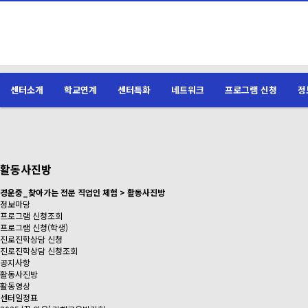
센터소개
학교연계
센터특화
네트워크
프로그램 신청
정
활동사진방
경운중_찾아가는 전문 직업인 체험 > 활동사진방
정보마당
프로그램 신청조회
프로그램 신청(학생)
진로진학상담 신청
진로진학상담 신청조회
공지사항
활동사진방
활동영상
센터일정표