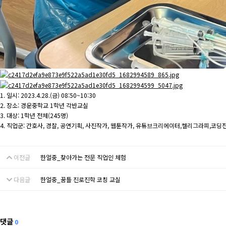
1. 일시: 2023.4.28.(금) 08:50~10:30
2. 장소: 경운중학교 1학년 각반교실
3. 대상: 1학년 전체(245명)
4. 직업군: 간호사, 경찰, 공연기획, 사진작가, 웹툰작가, 유튜브크리에이터,켈리그라피,코
이전글
한얼중_찾아가는 전문 직업인 체험
다음글
한얼중_꿈틀 진로진학 코칭 교실
댓글
0