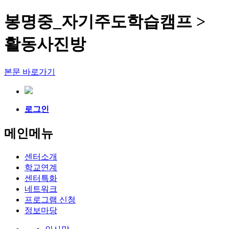
봉명중_자기주도학습캠프 >
활동사진방
본문 바로가기
로그인
메인메뉴
센터소개
학교연계
센터특화
네트워크
프로그램 신청
정보마당