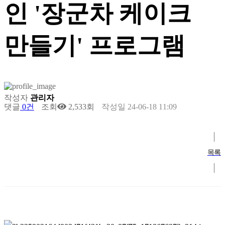
인 '장군차 케이크
만들기' 프로그램
작성자
관리자
댓글
0건
조회
2,533회
작성일
24-06-18 11:09
목록