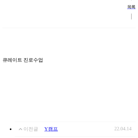
목록
큐레이트 진로수업
22.04.14
이전글
Y캠프