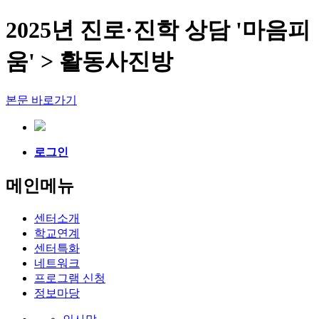
2025년 진로·진학 상담 '마음피
움' > 활동사진방
본문 바로가기
로그인
메인메뉴
센터소개
학교연계
센터특화
네트워크
프로그램 신청
정보마당