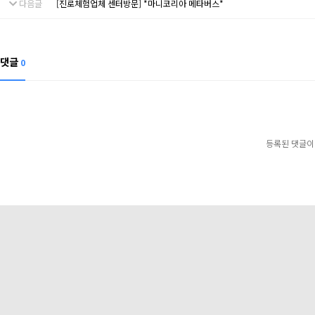
다음글
[진로체험업체 센터방문] *마니코리아 메타버스*
댓글
0
등록된 댓글이