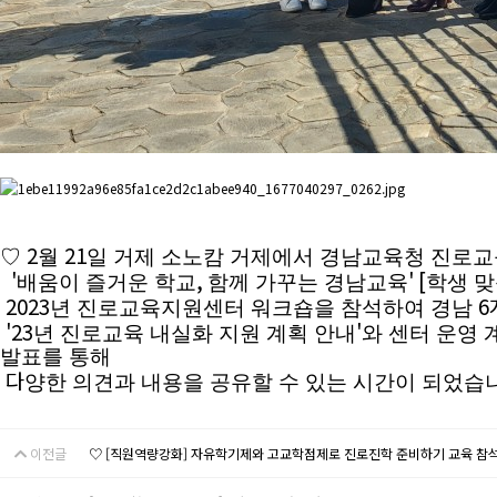
2
21
♡
월
일 거제 소노캄 거제에서 경남교육청 진로교
'
,
' [
배움이 즐거운 학교
함께 가꾸는 경남교육
학생 맞
2023
6
년 진로교육지원센터 워크숍을 참석하여 경남
'23
'
년 진로교육 내실화 지원 계획 안내
와 센터 운영 
발표를 통해
다
양한 의견과 내용을 공유할 수 있는 시간이 되었습
이전글
♡ [직원역량강화] 자유학기제와 고교학점제로 진로진학 준비하기 교육 참석