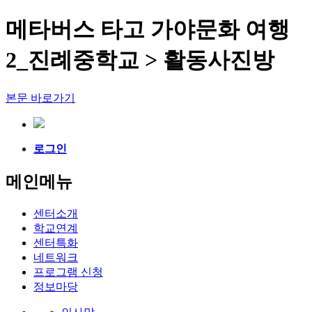
메타버스 타고 가야문화 여행
2_진례중학교 > 활동사진방
본문 바로가기
로그인
메인메뉴
센터소개
학교연계
센터특화
네트워크
프로그램 신청
정보마당