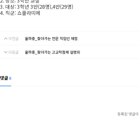
2. 장소: 3학년 교실
3. 대상: 3학년 3반(28명),4반(29명)
4. 직군: 쇼콜라띠에
이전글
율하중_찾아가는 전문 직업인 체험
다음글
율하중_찾아가는 고교학점제 설명회
댓글
0
등록된 댓글이