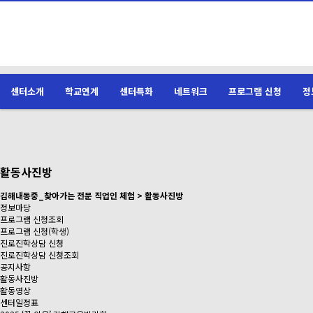
센터소개
학교연계
센터특화
네트워크
프로그램 신청
정
활동사진방
김해내동중_찾아가는 전문 직업인 체험 > 활동사진방
정보마당
프로그램 신청조회
프로그램 신청(학생)
진로진학상담 신청
진로진학상담 신청조회
공지사항
활동사진방
활동영상
센터일정표