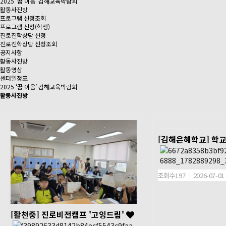
2025 ‘꿈 이음’ 김해교육박람회
활동사진방
프로그램 신청조회
프로그램 신청(학생)
진로진학상담 신청
진로진학상담 신청조회
공지사항
활동사진방
활동영상
센터일정표
2025 ‘꿈 이음’ 김해교육박람회
활동사진방
[김해은혜학교] 학
체험
조회수197
2026-07-01
일시 2026. 6. 30.(화) 
장소 김해은혜학교 해
[활천중] 진로비전캠프 '고잉드림'
대상 김해은혜학교 중학