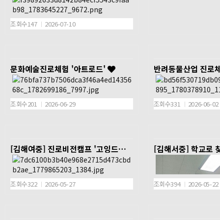
직업군 비누공예전문가,
사
조회수147
2026-07-10
일시 2026.7.3(금) 8:50~15:00
장소 활천중학교 각 해당 교실
문화예술진로체험 '아트로드'
반려동물산업 진로체
대상 활천중학교 전학년 294명
내용 나의 진로가치 찾기, 빛나고 있어, 나
의 강점! 약점도 나야!, 변화하는 미래 직업
세계, 꿈길 여행 스토리텔링!, 미래 비전 선
조회수201
2026-06-29
조회수331
2026-06-02
포식!
일시 2026. 6. 2.(화) 9
일시 2026. 6. 26(금) 9:00~10:30
장소 삼방초등학교 6학
[김해여중] 진로비전캠프 '고잉드림'
[김해서중] 학교로
장소 영운초등학교 해당교실
실
대상 영운초등학교 85명(3학년, 4학년)
대상 삼방초등학교 6학년
내용 NFC로 만드는 나만의 키링, 내가 만드
내용 반려동물관련 직업
는 연필꽂이, 스톱모션으로 쓰는 그림일기,
소통 및 핸들링 체험 활
조회수322
2026-05-27
조회수394
2026-05-22
K-pop댄스 크리에이터
일시 2026. 5. 27.(수) 8:50~12:20
장소 김해여자중학교 각 해당 교실
대상 김해여자중학교 전학년(71명)