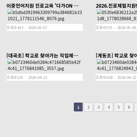
이중언어지원 진로교육 '다가ON 교
2026.진로체험지
내용 나의 진로 가치 찾기, 강점 지능에 어
실'
울리는 직업 탐색, 변화하는 미래 직업 세계
탐색 및 비전 선포!
조회수432
2026-05-07
조회수535
2026-05-06
일시 2026. 4. 30.(목) 
장소 김해행복마을학교
[대곡초] 학교로 찾아가는 직업체험
[계동초] 학교로 
대상 2026.김해진로
험지원단 15명
내용 2026.김해진로
명
제3회 교육박람회 및
조회수525
2026-04-22
조회수508
2026-04-22
안 협의
다음
맨끝
2
3
4
5
6
1