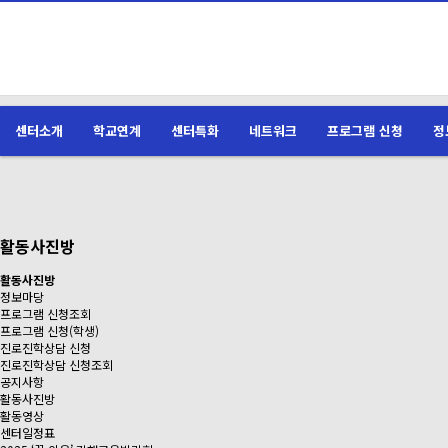
센터소개
학교연계
센터특화
네트워크
프로그램 신청
정
활동사진방
활동사진방
정보마당
프로그램 신청조회
프로그램 신청(학생)
진로진학상담 신청
진로진학상담 신청조회
공지사항
활동사진방
활동영상
센터일정표