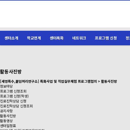
센터소개
학교연계
센터특화
네트워크
프로그램 신청
정
활동사진방
[세영특수,붙임머리연구소] 특화사업 및 직업실무체험 프로그램협의 > 활동사진방
정보마당
프로그램 신청조회
프로그램 신청(학생)
진로진학상담 신청
진로진학상담 신청조회
공지사항
활동사진방
활동영상
센터일정표