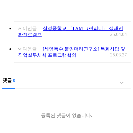
이전글
삼정중학교-「I AM 그린리더」 생태전
25.04.04
환진로캠프
다음글
[세영특수,붙임머리연구소] 특화사업 및
25.03.27
직업실무체험 프로그램협의
댓글
0
등록된 댓글이 없습니다.