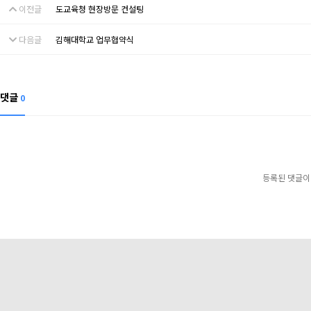
이전글
도교육청 현장방문 컨설팅
다음글
김해대학교 업무협약식
댓글
0
등록된 댓글이