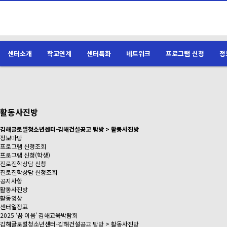
센터소개
학교연계
센터특화
네트워크
프로그램 신청
정
활동사진방
김해글로벌청소년센터-김해건설공고 탐방 > 활동사진방
정보마당
프로그램 신청조회
프로그램 신청(학생)
진로진학상담 신청
진로진학상담 신청조회
공지사항
활동사진방
활동영상
센터일정표
2025 ‘꿈 이음’ 김해교육박람회
김해글로벌청소년센터-김해건설공고 탐방 > 활동사진방